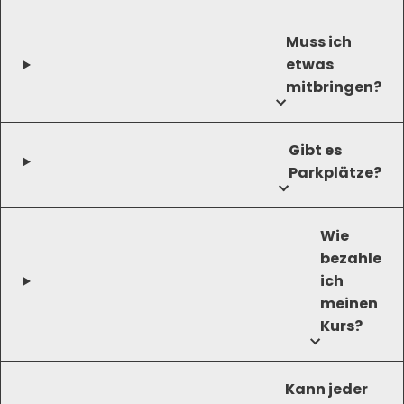
Muss ich
etwas
mitbringen?
Gibt es
Parkplätze?
Wie
bezahle
ich
meinen
Kurs?
Kann jeder